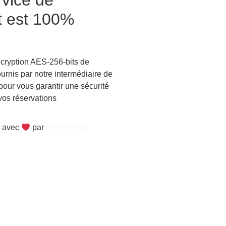
rvice de
t est 100%
ncryption AES-256-bits de
urnis par notre intermédiaire de
pour vous garantir une sécurité
vos réservations
t avec
par
Hom’issimo