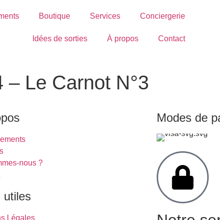
ments
Boutique
Services
Conciergerie
Idées de sorties
À propos
Contact
 – Le Carnot N°3
opos
Modes de p
gements
s
mmes-nous ?
t
 utiles
ns Légales