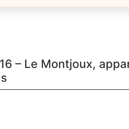
6 – Le Montjoux, appa
és