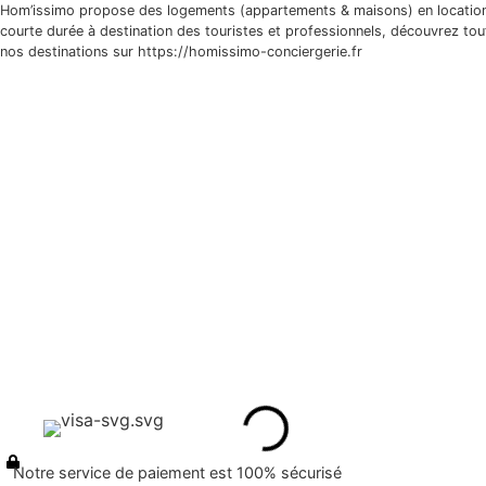
Hom’issimo propose des logements (appartements & maisons) en locatio
courte durée à destination des touristes et professionnels, découvrez tou
nos destinations sur https://homissimo-conciergerie.fr
À propos
Nos logements
Services
Qui sommes-nous ?
Contact
Liens utiles
Mentions Légales
Conditions Générales
Politique de confidentialité
Modes de paiements acceptés
Notre service de paiement est 100% sécurisé