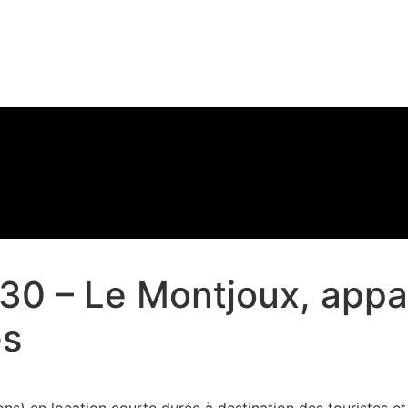
0 – Le Montjoux, appa
és