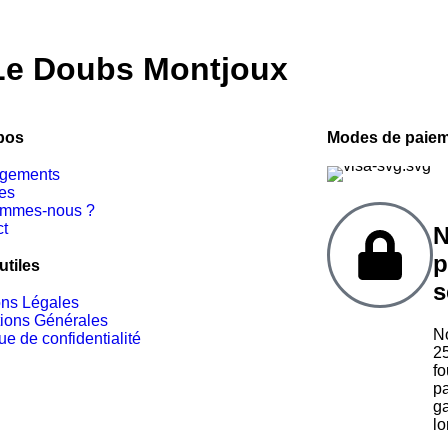
S
BOUTIQUE
SERVICES
CONCIERGERIE
Le Doubs Montjoux
À
pos
Modes de paiem
ogements
es
ommes-nous ?
ct
N
p
utiles
s
ons Légales
ions Générales
No
que de confidentialité
25
fo
pa
ga
lo