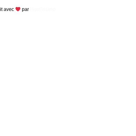
it avec
par
Hom’issimo