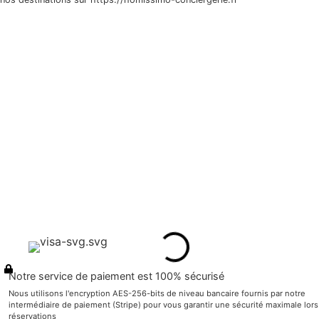
À propos
Nos logements
Services
Qui sommes-nous ?
Contact
Liens utiles
Mentions Légales
Conditions Générales
Politique de confidentialité
Modes de paiements acceptés
Notre service de paiement est 100% sécurisé
Nous utilisons l'encryption AES-256-bits de niveau bancaire fournis par notre
intermédiaire de paiement (Stripe) pour vous garantir une sécurité maximale lors
réservations