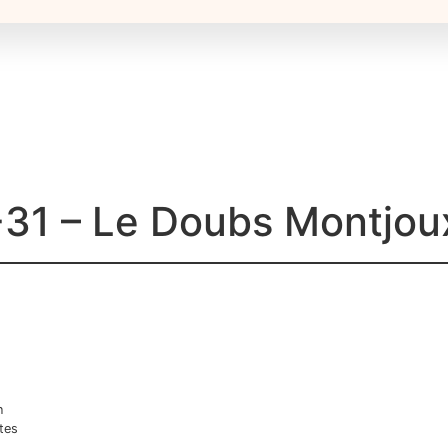
31 – Le Doubs Montjou
n
tes