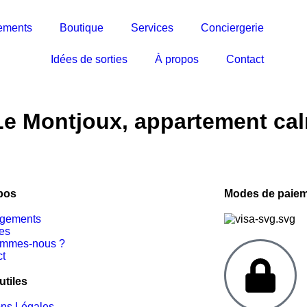
ements
Boutique
Services
Conciergerie
Idées de sorties
À propos
Contact
e Montjoux, appartement cal
pos
Modes de paiem
ogements
es
ommes-nous ?
ct
utiles
ons Légales