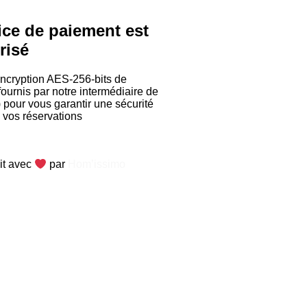
ice de paiement est
risé
encryption AES-256-bits de
ournis par notre intermédiaire de
 pour vous garantir une sécurité
 vos réservations
it avec
par
Hom’issimo