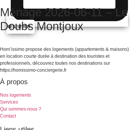
Ménage 2026-06-11 – Le
Doubs Montjoux
RÉSERVER
Hom’issimo propose des logements (appartements & maisons)
en location courte durée à destination des touristes et
professionnels, découvrez toutes nos destinations sur
https://homissimo-conciergerie.fr
À propos
Nos logements
Services
Qui sommes-nous ?
Contact
Liens utiles