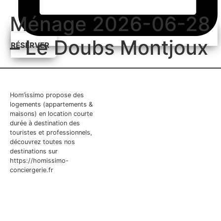
Ménage 2026-06-28
– Le Doubs Montjoux
RÉSERVER
Hom’issimo propose des
logements (appartements &
maisons) en location courte
durée à destination des
touristes et professionnels,
découvrez toutes nos
destinations sur
https://homissimo-
conciergerie.fr
À propos
Nos logements
Services