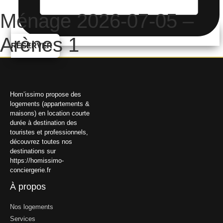
Ménage 2026-07-05 –
Arènes 1
RÉSERVER
Hom’issimo propose des
logements (appartements &
maisons) en location courte
durée à destination des
touristes et professionnels,
découvrez toutes nos
destinations sur
https://homissimo-
conciergerie.fr
À propos
Nos logements
Services