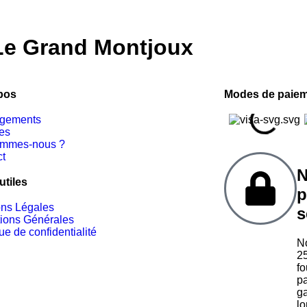
S
BOUTIQUE
SERVICES
CONCIERGERIE
Le Grand Montjoux
À
pos
Modes de paiem
ogements
es
ommes-nous ?
ct
N
utiles
p
ons Légales
s
ions Générales
que de confidentialité
No
25
fo
pa
ga
lo