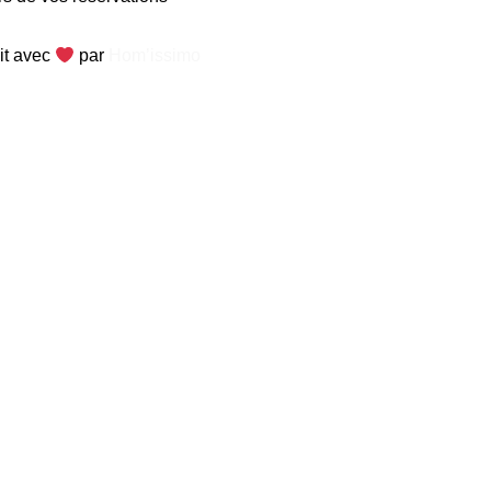
it avec
par
Hom’issimo