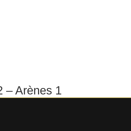
ERVICES
CONCIERGERIE
IDÉES DE SORTI
À PROPOS
CONTA
 – Arènes 1