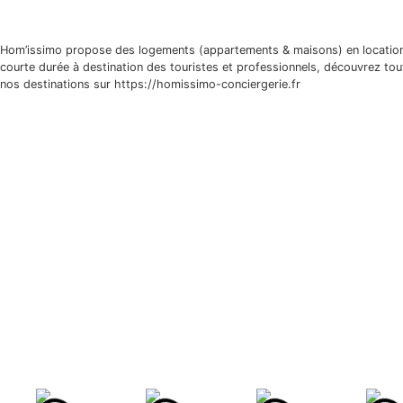
Hom’issimo propose des logements (appartements & maisons) en locatio
courte durée à destination des touristes et professionnels, découvrez tou
nos destinations sur https://homissimo-conciergerie.fr
À propos
Nos logements
Services
Qui sommes-nous ?
Contact
Liens utiles
Mentions Légales
Conditions Générales
Politique de confidentialité
Modes de paiements acceptés